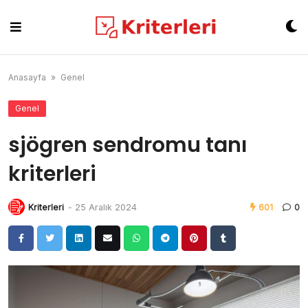
Skip
to
content
Anasayfa
»
Genel
Genel
sjögren sendromu tanı
kriterleri
Kriterleri
-
25 Aralık 2024
601
0