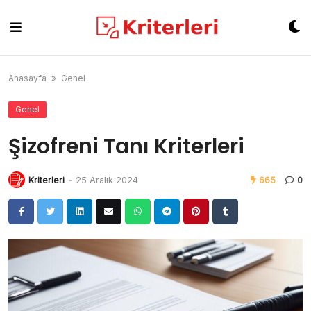
Skip
to
content
Anasayfa
»
Genel
Genel
Şizofreni Tanı Kriterleri
Kriterleri
-
25 Aralık 2024
665
0