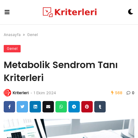
Skip
to
content
Anasayfa
»
Genel
Genel
Metabolik Sendrom Tanı
Kriterleri
Kriterleri
-
1 Ekim 2024
568
0