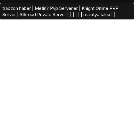
trabzon haber
|
Metin2 Pvp Serverler
|
Knight Online PVP
Server
|
Silkroad Private Server​
|
|
|
|
|
|
malatya taksi
|
|