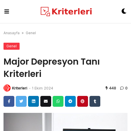
Skip
to
content
Anasayfa
»
Genel
Genel
Major Depresyon Tanı
Kriterleri
Kriterleri
-
1 Ekim 2024
448
0