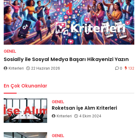
GENEL
Sosially ile Sosyal Medya Başarı Hikayenizi Yazın
Kriterleri
22 Haziran 2026
0
132
En Çok Okunanlar
GENEL
Roketsan İşe Alım Kriterleri
Kriterleri
4 Ekim 2024
GENEL