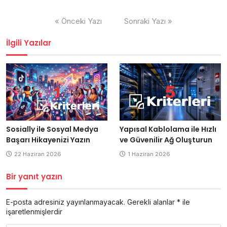
Yazı
« Önceki Yazı
Sonraki Yazı »
gezinmesi
İlgili Yazılar
Yapısal Kablolama ile Hızlı
Sosially ile Sosyal Medya
ve Güvenilir Ağ Oluşturun
Başarı Hikayenizi Yazın
1 Haziran 2026
22 Haziran 2026
Bir yanıt yazın
E-posta adresiniz yayınlanmayacak.
Gerekli alanlar
*
ile
işaretlenmişlerdir