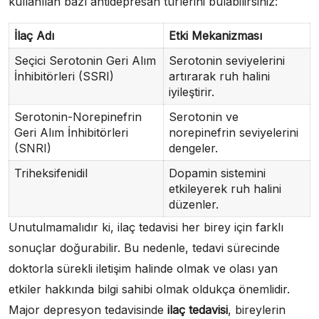
kullanılan bazı antidepresan türlerini bulabilirsiniz:
İlaç Adı
Etki Mekanizması
Seçici Serotonin Geri Alım
Serotonin seviyelerini
İnhibitörleri (SSRI)
artırarak ruh halini
iyileştirir.
Serotonin-Norepinefrin
Serotonin ve
Geri Alım İnhibitörleri
norepinefrin seviyelerini
(SNRI)
dengeler.
Triheksifenidil
Dopamin sistemini
etkileyerek ruh halini
düzenler.
Unutulmamalıdır ki, ilaç tedavisi her birey için farklı
sonuçlar doğurabilir. Bu nedenle, tedavi sürecinde
doktorla sürekli iletişim halinde olmak ve olası yan
etkiler hakkında bilgi sahibi olmak oldukça önemlidir.
Major depresyon tedavisinde
ilaç tedavisi
, bireylerin