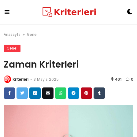
Skip
to
content
Anasayfa
»
Genel
Genel
Zaman Kriterleri
Kriterleri
-
3 Mayıs 2025
461
0