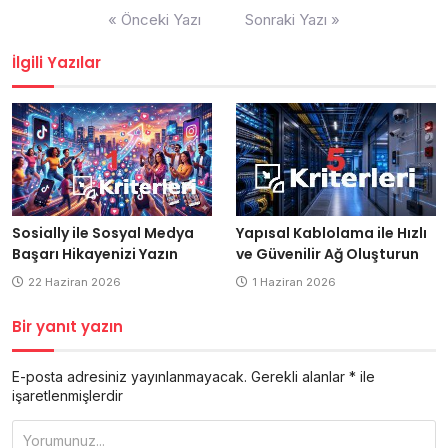
Yazı
« Önceki Yazı
Sonraki Yazı »
gezinmesi
İlgili Yazılar
Yapısal Kablolama ile Hızlı
Sosially ile Sosyal Medya
ve Güvenilir Ağ Oluşturun
Başarı Hikayenizi Yazın
1 Haziran 2026
22 Haziran 2026
Bir yanıt yazın
E-posta adresiniz yayınlanmayacak.
Gerekli alanlar
*
ile
işaretlenmişlerdir