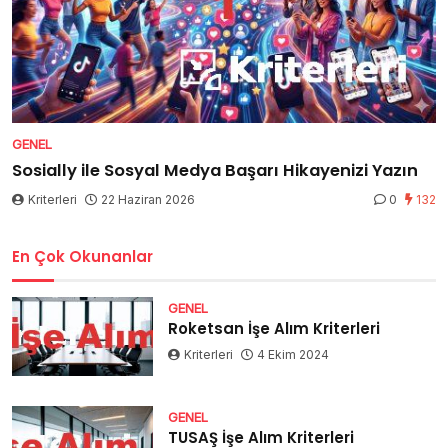
GENEL
Sosially ile Sosyal Medya Başarı Hikayenizi Yazın
Kriterleri
22 Haziran 2026
0
132
En Çok Okunanlar
GENEL
Roketsan İşe Alım Kriterleri
Kriterleri
4 Ekim 2024
GENEL
TUSAŞ İşe Alım Kriterleri