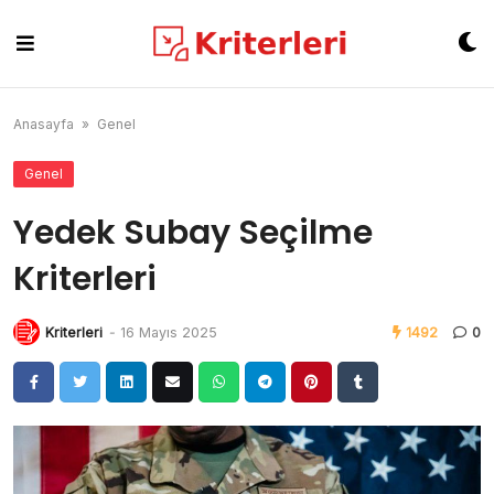
Skip
to
content
Anasayfa
»
Genel
Genel
Yedek Subay Seçilme
Kriterleri
Kriterleri
-
16 Mayıs 2025
1492
0