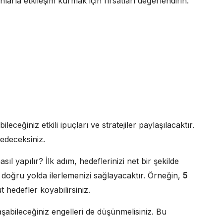
larla etkileşim kurmak için fırsatları değerlendirin.
leceğiniz etkili ipuçları ve stratejiler paylaşılacaktır.
fedeceksiniz.
sıl yapılır? İlk adım, hedeflerinizi net bir şekilde
e doğru yolda ilerlemenizi sağlayacaktır. Örneğin,
5
 hedefler koyabilirsiniz.
şabileceğiniz engelleri de düşünmelisiniz. Bu