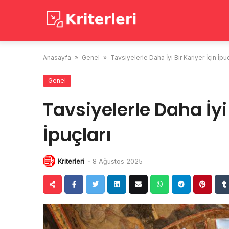
Skip
to
content
Anasayfa
»
Genel
»
Tavsiyelerle Daha İyi Bir Kariyer İçin İpuç
Genel
Tavsiyelerle Daha İyi 
İpuçları
Kriterleri
-
8 Ağustos 2025