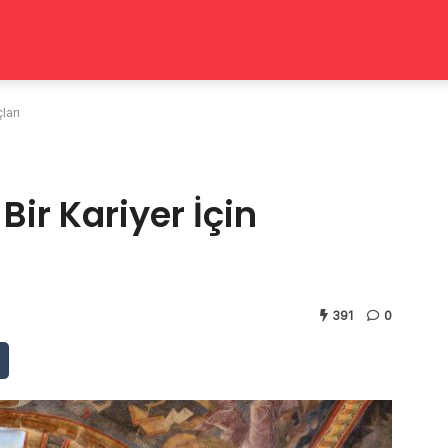
ları
Bir Kariyer İçin
391
0