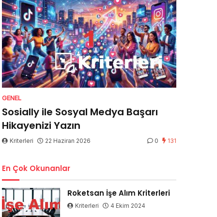
GENEL
Sosially ile Sosyal Medya Başarı
Hikayenizi Yazın
Kriterleri
22 Haziran 2026
0
131
En Çok Okunanlar
Roketsan İşe Alım Kriterleri
Kriterleri
4 Ekim 2024