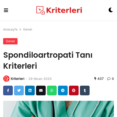
Skip
to
content
Anasayfa
»
Genel
Genel
Spondiloartropati Tanı
Kriterleri
Kriterleri
-
29 Nisan 2025
437
0