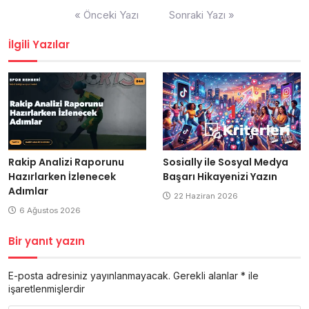
Yazı
« Önceki Yazı
Sonraki Yazı »
gezinmesi
İlgili Yazılar
Rakip Analizi Raporunu
Sosially ile Sosyal Medya
Hazırlarken İzlenecek
Başarı Hikayenizi Yazın
Adımlar
22 Haziran 2026
6 Ağustos 2026
Bir yanıt yazın
E-posta adresiniz yayınlanmayacak.
Gerekli alanlar
*
ile
işaretlenmişlerdir