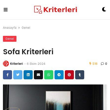
Skip
to
content
Anasayfa
»
Genel
Genel
Sofa Kriterleri
Kriterleri
-
6 Ekim 2024
516
0