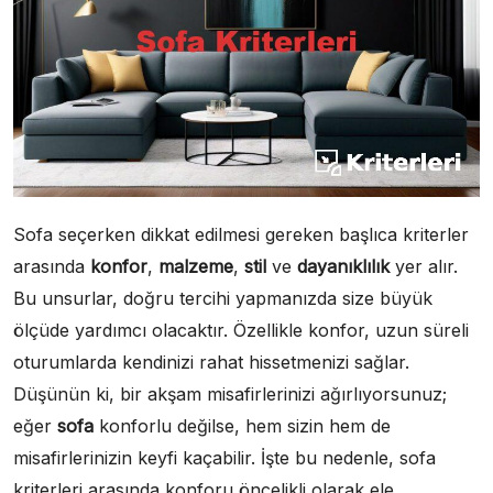
Sofa seçerken dikkat edilmesi gereken başlıca kriterler
arasında
konfor
,
malzeme
,
stil
ve
dayanıklılık
yer alır.
Bu unsurlar, doğru tercihi yapmanızda size büyük
ölçüde yardımcı olacaktır. Özellikle konfor, uzun süreli
oturumlarda kendinizi rahat hissetmenizi sağlar.
Düşünün ki, bir akşam misafirlerinizi ağırlıyorsunuz;
eğer
sofa
konforlu değilse, hem sizin hem de
misafirlerinizin keyfi kaçabilir. İşte bu nedenle, sofa
kriterleri arasında konforu öncelikli olarak ele