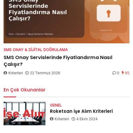
SMS ONAY & DIJITAL DOĞRULAMA
SMS Onay Servislerinde Fiyatlandırma Nasıl
Çalışır?
Kriterleri
22 Temmuz 2026
0
85
En Çok Okunanlar
GENEL
Roketsan İşe Alım Kriterleri
Kriterleri
4 Ekim 2024