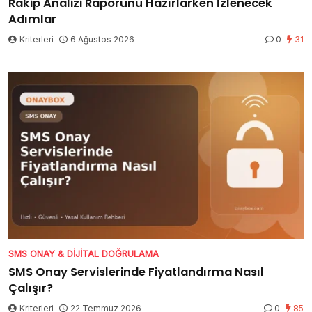
Rakip Analizi Raporunu Hazırlarken İzlenecek
Adımlar
Kriterleri
6 Ağustos 2026
0
31
SMS ONAY & DIJITAL DOĞRULAMA
SMS Onay Servislerinde Fiyatlandırma Nasıl
Çalışır?
Kriterleri
22 Temmuz 2026
0
85