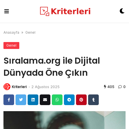
Skip
to
content
Anasayfa
»
Genel
Genel
Sıralama.org ile Dijital
Dünyada Öne Çıkın
Kriterleri
-
2 Ağustos 2025
405
0