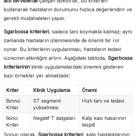
acil servislerde
çalışan doktorlar, bu kriterleri
kullanarak hastaların durumunu hızlıca değerlendirir ve
gerekli müdahaleleri yapar.
Sgarbossa kriterleri
, sadece tanı koymakla kalmaz; aynı
zamanda hastaların izlenmesinde de önemli bir rol
oynar. Bu kriterlerin uygulanması, hastaların tedavi
sürecinin etkinliğini artırır. Aşağıdaki tabloda,
Sgarbossa
kriterlerinin
klinik uygulamalardaki önemini gösteren
bazı örnekler yer almaktadır:
Kriter
Klinik Uygulama
Önemi
Birinci
ST segment
Hızlı tanı ve tedavi
Kriter
yükselmesi
İkinci
Negatif T dalgaları
Kalp kası hasarının
Kriter
tespiti
Sonuç olarak,
Sgarbossa kriterleri
, kalp hastalıklarının