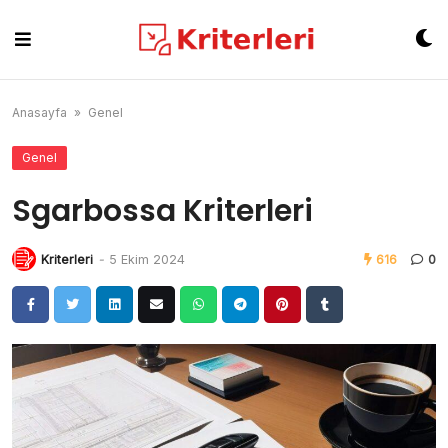
Skip
to
content
Anasayfa
»
Genel
Genel
Sgarbossa Kriterleri
Kriterleri
-
5 Ekim 2024
616
0