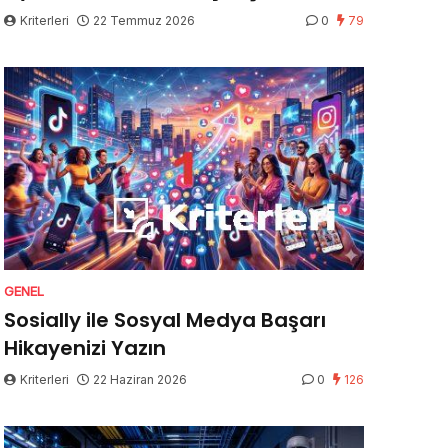
Kriterleri
22 Temmuz 2026
0
79
GENEL
Sosially ile Sosyal Medya Başarı
Hikayenizi Yazın
Kriterleri
22 Haziran 2026
0
126