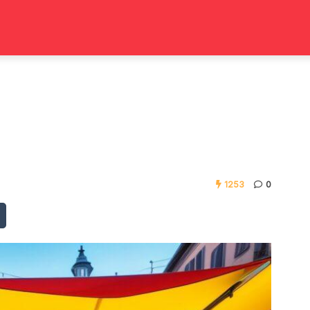
1253
0