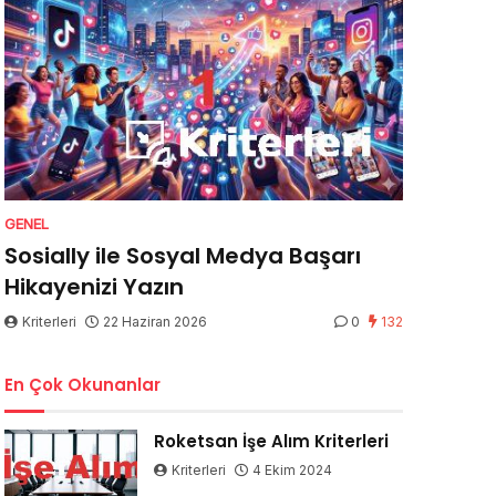
GENEL
Sosially ile Sosyal Medya Başarı
Hikayenizi Yazın
Kriterleri
22 Haziran 2026
0
132
En Çok Okunanlar
Roketsan İşe Alım Kriterleri
Kriterleri
4 Ekim 2024