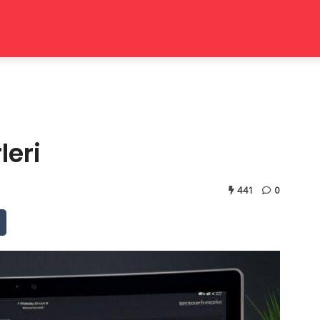
leri
441
0