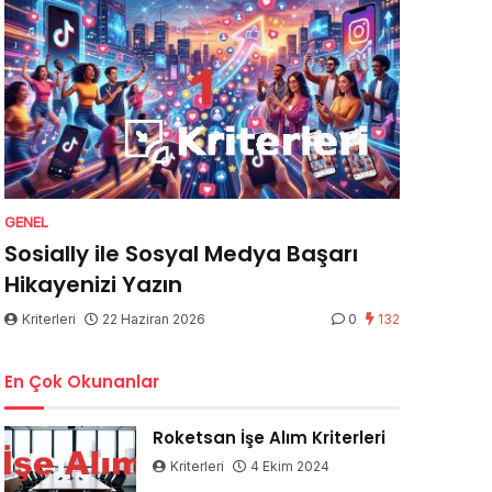
GENEL
Sosially ile Sosyal Medya Başarı
Hikayenizi Yazın
Kriterleri
22 Haziran 2026
0
132
En Çok Okunanlar
Roketsan İşe Alım Kriterleri
Kriterleri
4 Ekim 2024