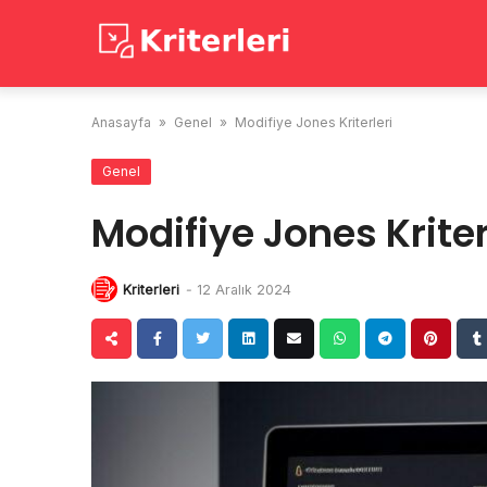
Skip
to
content
Anasayfa
»
Genel
»
Modifiye Jones Kriterleri
Genel
Modifiye Jones Kriter
Kriterleri
-
12 Aralık 2024