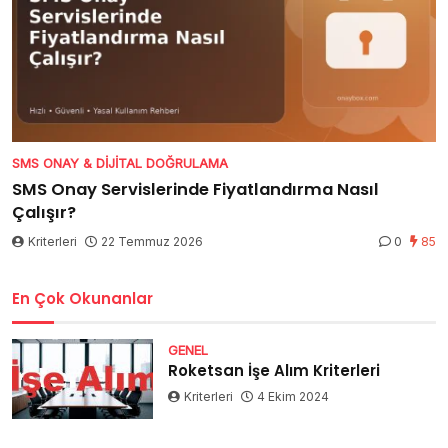
SMS ONAY & DIJITAL DOĞRULAMA
SMS Onay Servislerinde Fiyatlandırma Nasıl
Çalışır?
Kriterleri
22 Temmuz 2026
0
85
En Çok Okunanlar
GENEL
Roketsan İşe Alım Kriterleri
Kriterleri
4 Ekim 2024