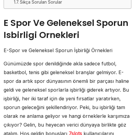
Sıkça Sorulan Sorular
E Spor Ve Geleneksel Sporun
Isbirligi Ornekleri
E-Spor ve Geleneksel Sporun İşbirliği Örnekleri
Günümüzde spor denildiğinde akla sadece futbol,
basketbol, tenis gibi geleneksel branşlar gelmiyor. E-
spor da artık spor dünyasının önemli bir parçası haline
geldi ve geleneksel sporlarla işbirliği giderek artıyor. Bu
işbirliği, her iki taraf için de yeni fırsatlar yaratırken,
sporun geleceğini şekillendiriyor. Peki, bu işbirliği tam
olarak ne anlama geliyor ve hangi örneklerle karşımıza
çıkıyor? Gelin, bu heyecan verici dünyaya birlikte göz
atalım. Hoş geldin bonusları
7slots
kullanıcılarını