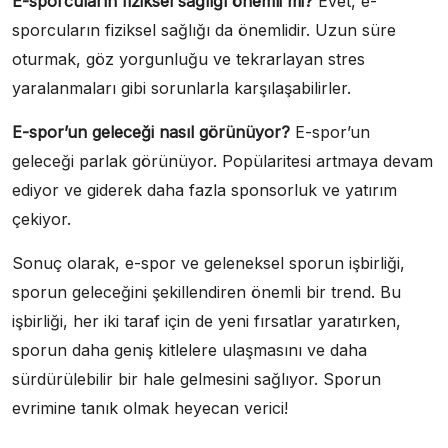
E-sporcuların fiziksel sağlığı önemli mi?
Evet, e-
sporcuların fiziksel sağlığı da önemlidir. Uzun süre
oturmak, göz yorgunluğu ve tekrarlayan stres
yaralanmaları gibi sorunlarla karşılaşabilirler.
E-spor’un geleceği nasıl görünüyor?
E-spor’un
geleceği parlak görünüyor. Popülaritesi artmaya devam
ediyor ve giderek daha fazla sponsorluk ve yatırım
çekiyor.
Sonuç olarak, e-spor ve geleneksel sporun işbirliği,
sporun geleceğini şekillendiren önemli bir trend. Bu
işbirliği, her iki taraf için de yeni fırsatlar yaratırken,
sporun daha geniş kitlelere ulaşmasını ve daha
sürdürülebilir bir hale gelmesini sağlıyor. Sporun
evrimine tanık olmak heyecan verici!