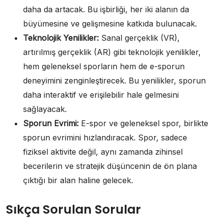
daha da artacak. Bu işbirliği, her iki alanın da
büyümesine ve gelişmesine katkıda bulunacak.
Teknolojik Yenilikler:
Sanal gerçeklik (VR),
artırılmış gerçeklik (AR) gibi teknolojik yenilikler,
hem geleneksel sporların hem de e-sporun
deneyimini zenginleştirecek. Bu yenilikler, sporun
daha interaktif ve erişilebilir hale gelmesini
sağlayacak.
Sporun Evrimi:
E-spor ve geleneksel spor, birlikte
sporun evrimini hızlandıracak. Spor, sadece
fiziksel aktivite değil, aynı zamanda zihinsel
becerilerin ve stratejik düşüncenin de ön plana
çıktığı bir alan haline gelecek.
Sıkça Sorulan Sorular