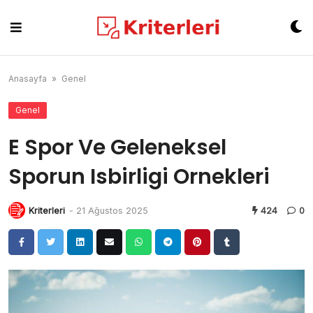
Skip
to
content
Anasayfa
»
Genel
Genel
E Spor Ve Geleneksel
Sporun Isbirligi Ornekleri
Kriterleri
-
21 Ağustos 2025
424
0