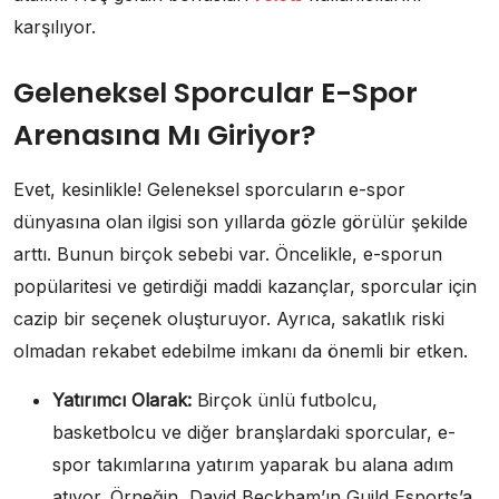
karşılıyor.
Geleneksel Sporcular E-Spor
Arenasına Mı Giriyor?
Evet, kesinlikle! Geleneksel sporcuların e-spor
dünyasına olan ilgisi son yıllarda gözle görülür şekilde
arttı. Bunun birçok sebebi var. Öncelikle, e-sporun
popülaritesi ve getirdiği maddi kazançlar, sporcular için
cazip bir seçenek oluşturuyor. Ayrıca, sakatlık riski
olmadan rekabet edebilme imkanı da önemli bir etken.
Yatırımcı Olarak:
Birçok ünlü futbolcu,
basketbolcu ve diğer branşlardaki sporcular, e-
spor takımlarına yatırım yaparak bu alana adım
atıyor. Örneğin, David Beckham’ın Guild Esports’a