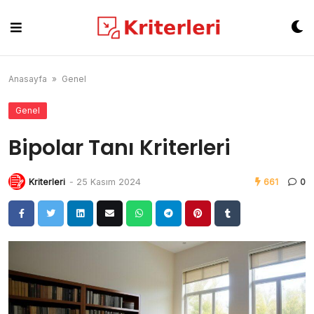
Skip
to
content
Anasayfa
»
Genel
Genel
Bipolar Tanı Kriterleri
Kriterleri
-
25 Kasım 2024
661
0