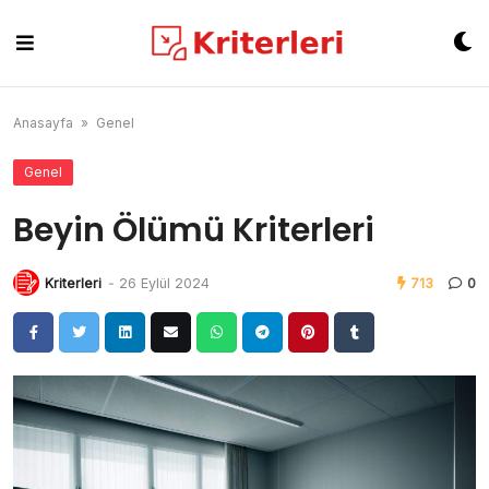
Skip
to
content
Anasayfa
»
Genel
Genel
Beyin Ölümü Kriterleri
Kriterleri
-
26 Eylül 2024
713
0